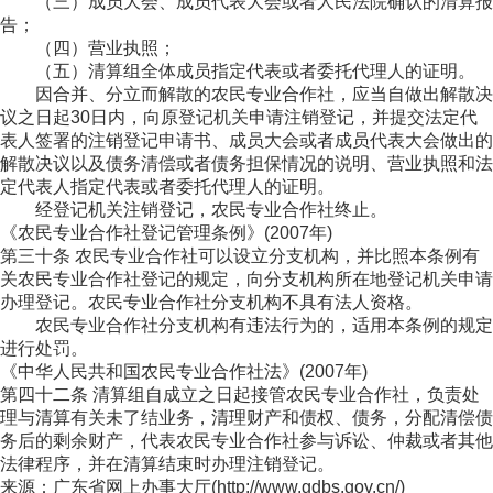
（三）成员大会、成员代表大会或者人民法院确认的清算报
告；
（四）营业执照；
（五）清算组全体成员指定代表或者委托代理人的证明。
因合并、分立而解散的农民专业合作社，应当自做出解散决
议之日起30日内，向原登记机关申请注销登记，并提交法定代
表人签署的注销登记申请书、成员大会或者成员代表大会做出的
解散决议以及债务清偿或者债务担保情况的说明、营业执照和法
定代表人指定代表或者委托代理人的证明。
经登记机关注销登记，农民专业合作社终止。
《农民专业合作社登记管理条例》(2007年)
第三十条 农民专业合作社可以设立分支机构，并比照本条例有
关农民专业合作社登记的规定，向分支机构所在地登记机关申请
办理登记。农民专业合作社分支机构不具有法人资格。
农民专业合作社分支机构有违法行为的，适用本条例的规定
进行处罚。
《中华人民共和国农民专业合作社法》(2007年)
第四十二条 清算组自成立之日起接管农民专业合作社，负责处
理与清算有关未了结业务，清理财产和债权、债务，分配清偿债
务后的剩余财产，代表农民专业合作社参与诉讼、仲裁或者其他
法律程序，并在清算结束时办理注销登记。
来源：广东省网上办事大厅(http://www.gdbs.gov.cn/)