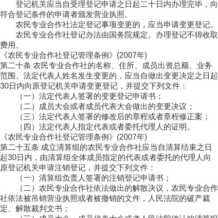
登记机关应当自受理登记申请之日起二十日内办理完毕，向
符合登记条件的申请者颁发营业执照。
农民专业合作社法定登记事项变更的，应当申请变更登记。
农民专业合作社登记办法由国务院规定。办理登记不得收取
费用。
《农民专业合作社登记管理条例》(2007年)
第二十条 农民专业合作社的名称、住所、成员出资总额、业务
范围、法定代表人姓名发生变更的，应当自做出变更决定之日起
30日内向原登记机关申请变更登记，并提交下列文件：
（一）法定代表人签署的变更登记申请书；
（二）成员大会或者成员代表大会做出的变更决议；
（三）法定代表人签署的修改后的章程或者章程修正案；
（四）法定代表人指定代表或者委托代理人的证明。
《农民专业合作社登记管理条例》(2007年)
第二十五条 成立清算组的农民专业合作社应当自清算结束之日
起30日内，由清算组全体成员指定的代表或者委托的代理人向
原登记机关申请注销登记，并提交下列文件：
（一）清算组负责人签署的注销登记申请书；
（二）农民专业合作社依法做出的解散决议，农民专业合作
社依法被吊销营业执照或者被撤销的文件，人民法院的破产裁
定、解散裁判文书；