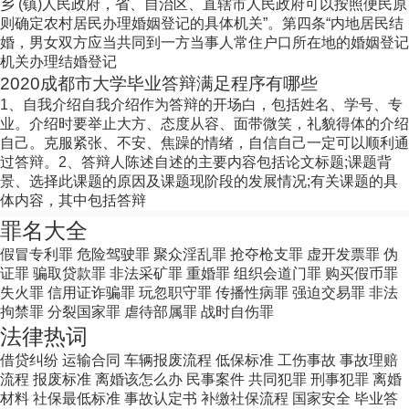
乡 (镇)人民政府，省、自治区、直辖市人民政府可以按照便民原
则确定农村居民办理婚姻登记的具体机关”。第四条“内地居民结
婚，男女双方应当共同到一方当事人常住户口所在地的婚姻登记
机关办理结婚登记
2020成都市大学毕业答辩满足程序有哪些
1、自我介绍自我介绍作为答辩的开场白，包括姓名、学号、专
业。介绍时要举止大方、态度从容、面带微笑，礼貌得体的介绍
自己。克服紧张、不安、焦躁的情绪，自信自己一定可以顺利通
过答辩。2、答辩人陈述自述的主要内容包括论文标题;课题背
景、选择此课题的原因及课题现阶段的发展情况;有关课题的具
体内容，其中包括答辩
罪名大全
假冒专利罪
危险驾驶罪
聚众淫乱罪
抢夺枪支罪
虚开发票罪
伪
证罪
骗取贷款罪
非法采矿罪
重婚罪
组织会道门罪
购买假币罪
失火罪
信用证诈骗罪
玩忽职守罪
传播性病罪
强迫交易罪
非法
拘禁罪
分裂国家罪
虐待部属罪
战时自伤罪
法律热词
借贷纠纷
运输合同
车辆报废流程
低保标准
工伤事故
事故理赔
流程
报废标准
离婚该怎么办
民事案件
共同犯罪
刑事犯罪
离婚
材料
社保最低标准
事故认定书
补缴社保流程
国家安全
毕业答