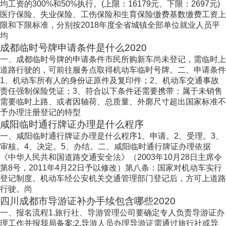
均工资的300%和50%执行。(上限：16179元、下限：2697元)
医疗保险、失业保险、工伤保险和生育保险缴费基数缴费工资上
限和下限标准，分别按2018年度全省城镇全部单位就业人员平
均
成都临时号牌申请条件是什么2020
一、成都临时号牌的申请条件市民所购新车尚未登记，需临时上
道路行驶的，可前往服务点取得机动车临时号牌。二、申请条件
1、机动车所有人的身份证原件及复印件；2、机动车交通事故
责任强制保险凭证；3、符合以下条件还需要携带：属于未销售
需要临时上路、或者因轴荷、总质量、外廓尺寸超出国家标准不
予办理注册登记的特型
咸阳临时通行牌证办理是什么程序
一、咸阳临时通行牌证办理是什么程序1、申请。2、受理。3、
审核。4、决定。5、办结。二、咸阳临时通行牌证办理依据
《中华人民共和国道路交通安全法》（2003年10月28日主席令
第8号，2011年4月22日予以修改）第八条：国家对机动车实行
登记制度。机动车经公安机关交通管理部门登记后，方可上道路
行驶。尚
四川成都市导游证补办手续包含哪些2020
一、报名流程1.旅行社、导游管理公司要确定专人负责导游证办
理工作并报我局备案;2.导游人员办理导游证需通过旅行社或导