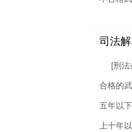
司法解
[刑
合格的
五年以
上十年