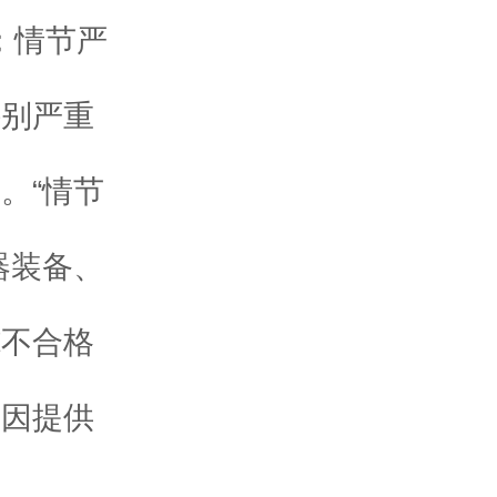
；情节严
特别严重
。“情节
器装备、
施不合格
；因提供