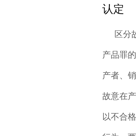
认定
区分
产品罪
产者、
故意在
以不合格