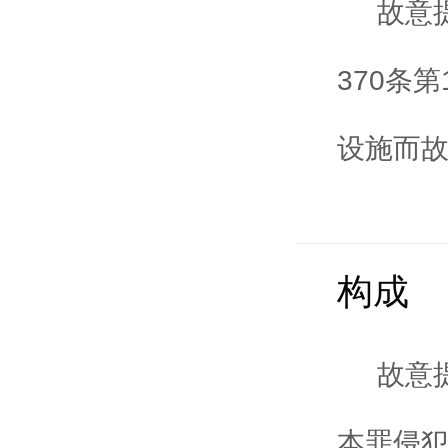
故意
370条
设施而故
构成
故意
本罪侵