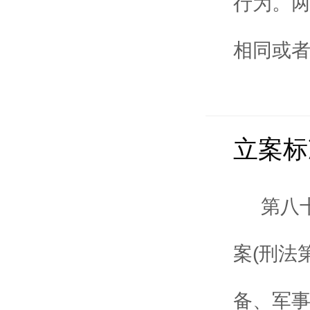
行为。
相同或者
立案标
第八
案(刑法
备、军