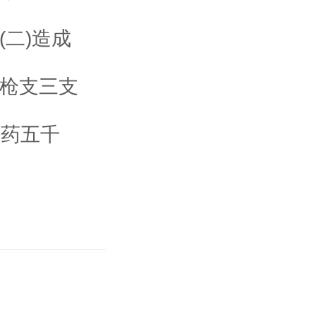
(二)造成
的枪支三支
炸药五千