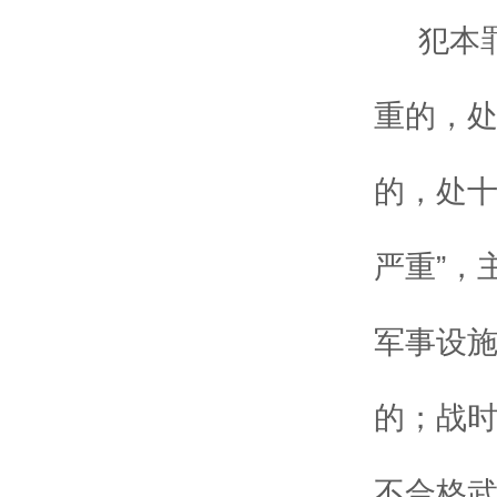
犯本
重的，
的，处十
严重”，
军事设
的；战
不合格武