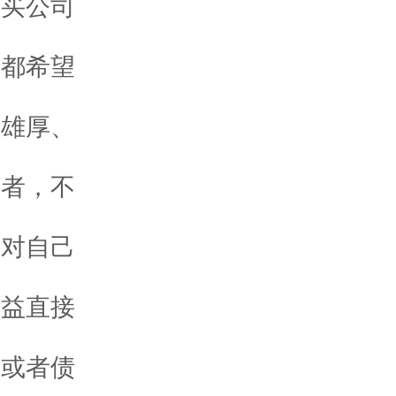
购买公司
，都希望
本雄厚、
资者，不
都对自己
效益直接
票或者债