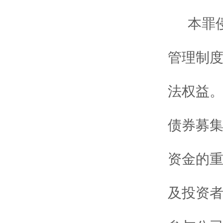
本罪
管理制
法权益
债券募
资金的
及投资