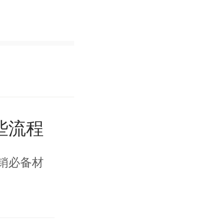
些流程
销必备材