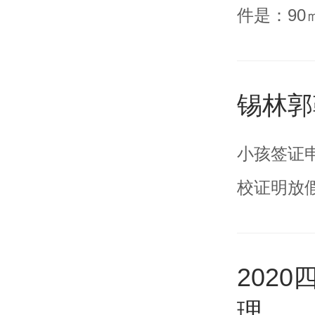
件是：9
锡林郭
小孩签证
校证明放
202
理