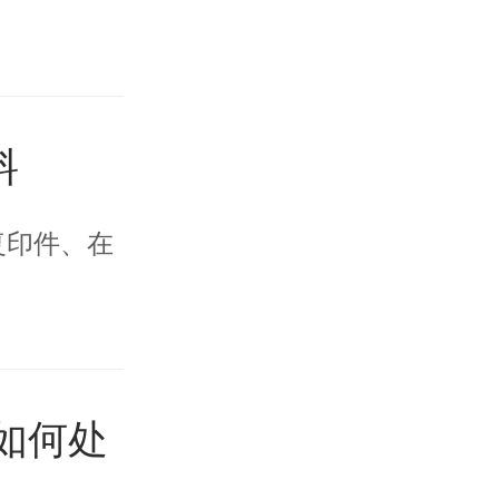
料
复印件、在
如何处