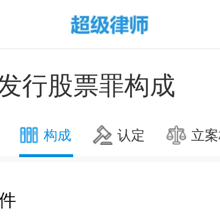
发行股票罪构成
构成
认定
立案
件