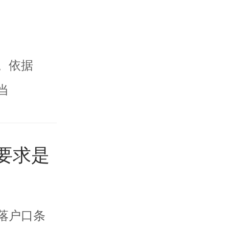
。依据
当
要求是
落户口条