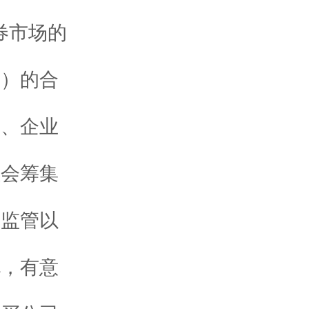
券市场的
众）的合
司、企业
社会筹集
的监管以
说，有意