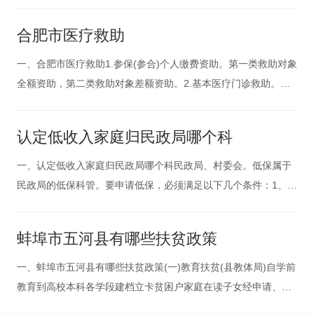
______，职业________________，身体状况______________
__。家庭状况：________________家庭人口人_
合肥市医疗救助
一、合肥市医疗救助1.参保(参合)个人缴费资助。第一类救助对象
全额资助，第二类救助对象差额资助。2.基本医疗门诊救助。救
助标准由各地确定。3.住院救助。年度累计住院政策范围内自付
医疗费用，第一类救助对象封顶线内全额救助;第二类救助对象分
认定低收入家庭归民政局哪个科
段逐段救助(费用段按大病保险起付线15%以下、15%～40%、4
一、认定低收入家庭归民政局哪个科民政局、村委会。低保属于
民政局的低保科管。要申请低保，必须满足以下几个条件：1、无
生活来源，无劳动能力又无法定赡养人、扶养人或抚养人，以及
虽有法定赡养人、扶养人或抚养人但其无赡养、扶养或抚养能力
蚌埠市五河县有哪些扶贫政策
的城市居民。2、尚有一定收入，但家庭月人均收入低于本市当年
城市低保标准的城
一、蚌埠市五河县有哪些扶贫政策(一)教育扶贫(县教体局)自学前
教育到高校本科各学段建档立卡贫困户家庭在读子女经申请、审
核和公示后享受入园教育资助、生活费补助、免学费补助、国家