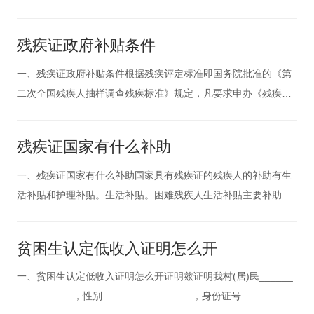
政部门核准后，终止供养并予以公示。《社会救助暂行办法》第
十八条 特困供养人员不再符合供养条件的，村民委员会、居民委
残疾证政府补贴条件
员会或者供养服务机构应当告知乡镇人民政府、街道办事处，由
乡镇人民政府、街道
一、残疾证政府补贴条件根据残疾评定标准即国务院批准的《第
二次全国残疾人抽样调查残疾标准》规定，凡要求申办《残疾人
证》的申请人，必须符合下列申办资格和必要条件之一者：(一)
视力残疾：(双眼)必须是通过各种药物、手术及其它疗法而不能
残疾证国家有什么补助
恢复视力者(或经医疗机构认定不能通过上述疗法恢复视功能
的)。(二)听力残
一、残疾证国家有什么补助国家具有残疾证的残疾人的补助有生
活补贴和护理补贴。生活补贴。困难残疾人生活补贴主要补助残
疾人因残疾产生的额外生活支出。对象为：低保家庭内的残疾人;
低保家庭外无固定收入的智力、肢体、精神、盲视力重度残疾
贫困生认定低收入证明怎么开
人。家庭人均收入在当地低保标准2倍以内的一户多残、依老养残
特殊困难残疾人。有
一、贫困生认定低收入证明怎么开证明兹证明我村(居)民______
__________，性别________________，身份证号__________