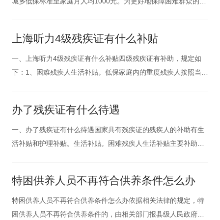
城乡低保标准至家庭月人均1000元。为更好地保障困难群众的基
本生活，确保困难群众的生活水平随着经济社会的发展而得到提
高，经北京市政府批准，决定调整社会救助相关标准。具体为：
上海听力4级残疾证有什么补贴
城乡低保标准从2017年的家庭月人均900元增加到1000元，城乡
低
一、上海听力4级残疾证有什么补贴四级残疾证有补助，规定如
下：1、困难残疾人生活补贴。低保家庭内的重度残疾人按照当地
低保标准35%发放生活补贴。2、低保家庭内的非重度残疾人按照
当地低保标准25%发放生活补贴，同时取消原低保内重度残疾人
办了残疾证有什么待遇
重残补贴金政策和最低生活保障制度中对残疾人的增发部分补
贴。3、低保家
一、办了残疾证有什么待遇国家具有残疾证的残疾人的补助有生
活补贴和护理补贴。生活补贴。困难残疾人生活补贴主要补助残
疾人因残疾产生的额外生活支出。对象为：低保家庭内的残疾人;
低保家庭外无固定收入的智力、肢体、精神、盲视力重度残疾
特困供养人员不再符合供养条件怎么办
人。家庭人均收入在当地低保标准2倍以内的一户多残、依老养残
特殊困难残疾人。有
特困供养人员不再符合供养条件怎么办依据相关法律的规定，特
困供养人员不再符合供养条件的，由相关部门报县级人民政府民